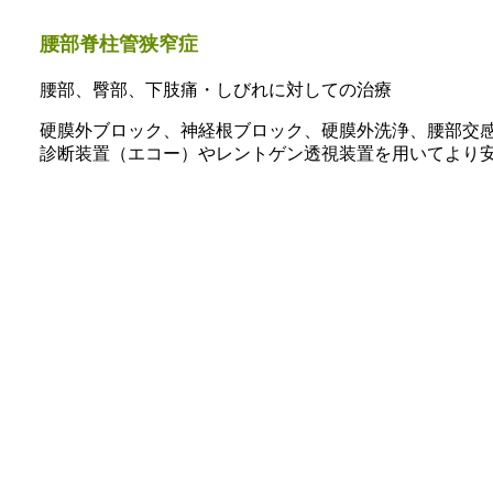
腰部脊柱管狭窄症
腰部、臀部、下肢痛・しびれに対しての治療
硬膜外ブロック、神経根ブロック、硬膜外洗浄、腰部交
診断装置（エコー）やレントゲン透視装置を用いてより